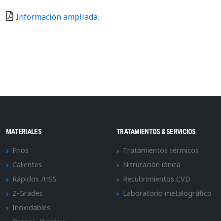
Información ampliada.
MATERIALES
TRATAMIENTOS & SERVICIOS
Frios
Tratamientos térmicos
Calientes
Nitruración iónica
Rápidos /HSS
Recubrimientos CVD
Z-Grades
Laboratorio metalográfico
Inoxidables