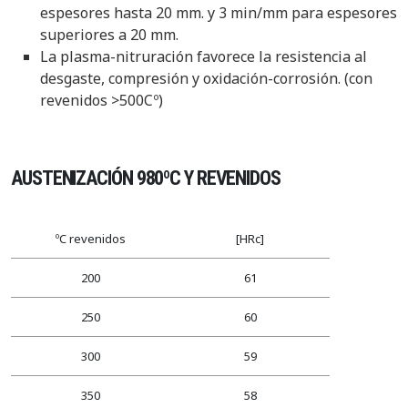
espesores hasta 20 mm. y 3 min/mm para espesores
superiores a 20 mm.
La plasma-nitruración favorece la resistencia al
desgaste, compresión y oxidación-corrosión. (con
revenidos >500Cº)
AUSTENIZACIÓN 980ºC Y REVENIDOS
ºC revenidos
[HRc]
200
61
250
60
300
59
350
58