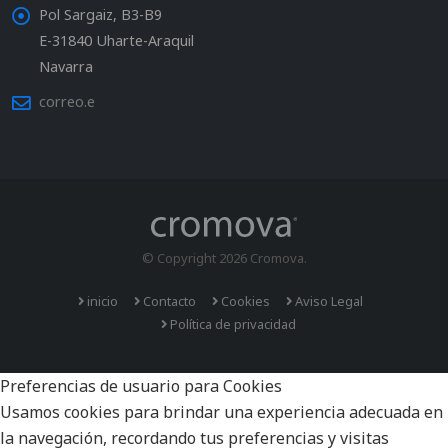
Pol Sargaiz, B3-B9
E-31840 Uharte-Araquil
Navarra
correo.e
© Copyright 2026 Cromova.
inicio
Contacto
Cookies
Aviso Legal
Política de privacidad
Preferencias de usuario para Cookies
Usamos cookies para brindar una experiencia adecuada en
la navegación, recordando tus preferencias y visitas