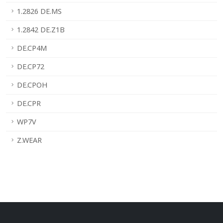
1.2826 DE.MS
1.2842 DE.Z1B
DE.CP4M
DE.CP72
DE.CPOH
DE.CPR
WP7V
Z.WEAR