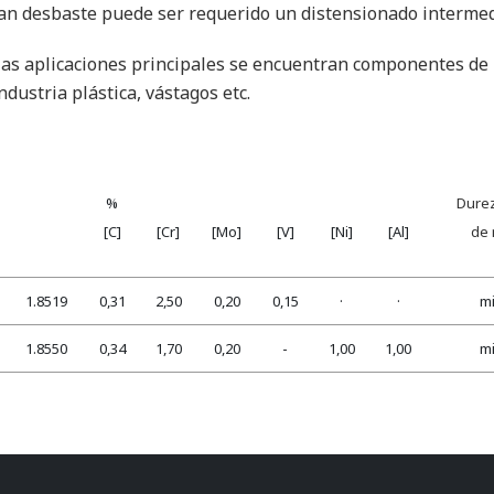
an desbaste puede ser requerido un distensionado intermedio
las aplicaciones principales se encuentran componentes de 
industria plástica, vástagos etc.
%
Durez
[C]
[Cr]
[Mo]
[V]
[Ni]
[Al]
de 
1.8519
0,31
2,50
0,20
0,15
·
·
mi
1.8550
0,34
1,70
0,20
-
1,00
1,00
mi