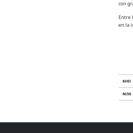
con gr
Entre 
en la 
KHD
Ni50