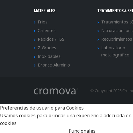
MATERIALES
TRATAMIENTOS & SE
Frios
Tratamientos t
Calientes
Nitruración ióni
Rápidos /HSS
Recubrimientos
Z-Grades
Laboratorio
metalográfico
Inoxidables
Bronce-Aluminio
© Copyright 2026 Crom
Preferencias de usuario para Cookies
Usamos cookies para brindar una experiencia adecuada en la 
cookies.
Funcionales