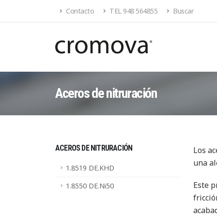
Contacto
TEL 948 564855
Buscar
Aceros de nitruración
ACEROS DE NITRURACIÓN
Los ac
una al
1.8519 DE.KHD
Este p
1.8550 DE.Ni50
fricci
acabad