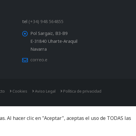
tel
(+34) 948 564855
Pol Sargaiz, B3-B9
E-31840 Uharte-Araquil
Navarra
correo.e
cto
Cookies
Aviso Legal
Política de privacidad
. Al hacer clic en "Aceptar", aceptas el uso de TODAS las