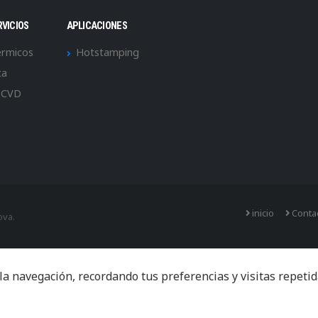
RVICIOS
APLICACIONES
érmicos
Hotstamping
ca
 CVD
inicio
Conta
ova.
navegación, recordando tus preferencias y visitas repetidas