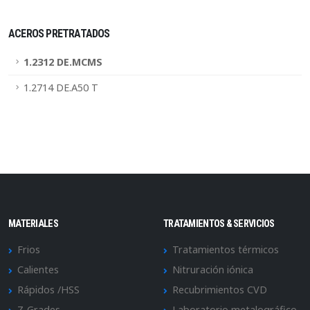
ACEROS PRETRATADOS
1.2312 DE.MCMS
1.2714 DE.A50 T
MATERIALES
TRATAMIENTOS & SERVICIOS
Frios
Tratamientos térmicos
Calientes
Nitruración iónica
Rápidos /HSS
Recubrimientos CVD
Z-Grades
Laboratorio metalográfico