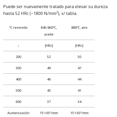
Puede ser nuevamente tratado para elevar su dureza
2
hasta 52 HRc (~1800 N/mm
), s/ tabla.
ºC revenido
840-860ºC,
880ºC, aire
aceite
↓
[HRc]
[HRc]
200
52
50
300
49
47
400
46
44
500
43
41
600
37
34
Austenización
15'+30"/mm
15'+30"/mm