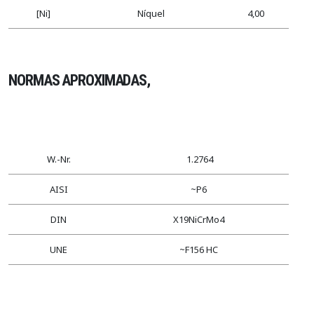
[Ni]
Níquel
4,00
NORMAS APROXIMADAS,
W.-Nr.
1.2764
AISI
~P6
DIN
X19NiCrMo4
UNE
~F156 HC