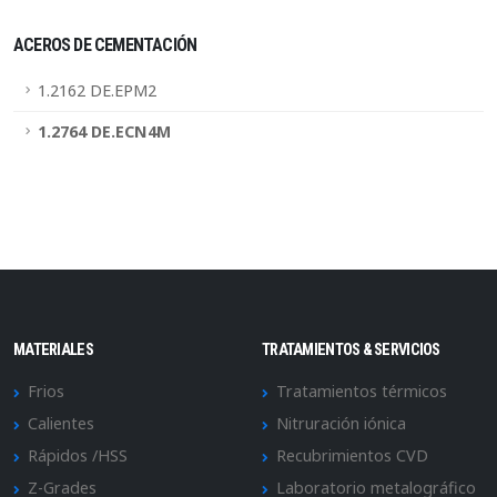
ACEROS DE CEMENTACIÓN
1.2162 DE.EPM2
1.2764 DE.ECN4M
MATERIALES
TRATAMIENTOS & SERVICIOS
Frios
Tratamientos térmicos
Calientes
Nitruración iónica
Rápidos /HSS
Recubrimientos CVD
Z-Grades
Laboratorio metalográfico