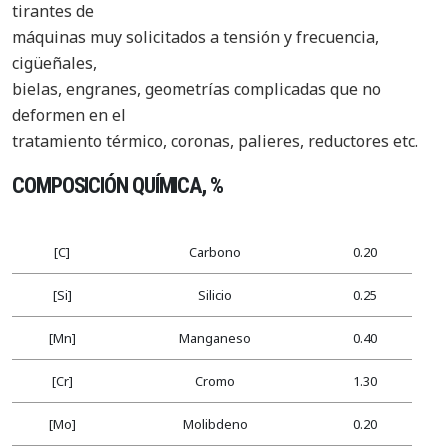
tirantes de
máquinas muy solicitados a tensión y frecuencia,
cigüeñales,
bielas, engranes, geometrías complicadas que no
deformen en el
tratamiento térmico, coronas, palieres, reductores etc.
COMPOSICIÓN QUÍMICA, %
[C]
Carbono
0.20
[Si]
Silicio
0.25
[Mn]
Manganeso
0.40
[Cr]
Cromo
1.30
[Mo]
Molibdeno
0.20