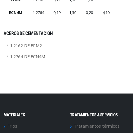
ECN4M
1.2764
0,19
1,30
0,20
4,10
ACEROS DE CEMENTACIÓN
1.2162 DE.EPM2
1.2764 DE.ECN4M
MATERIALES
TRATAMIENTOS & SERVICIOS
Frios
Tratamientos térmicos