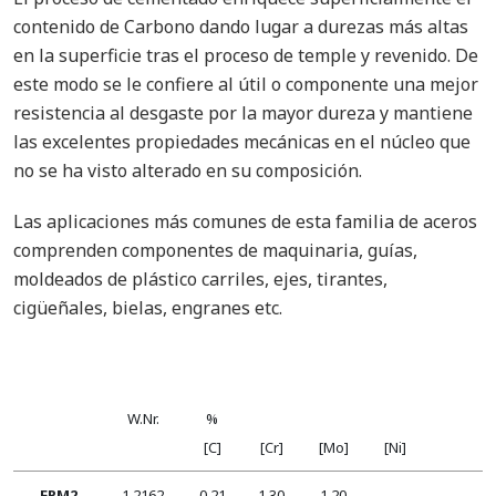
contenido de Carbono dando lugar a durezas más altas
en la superficie tras el proceso de temple y revenido. De
este modo se le confiere al útil o componente una mejor
resistencia al desgaste por la mayor dureza y mantiene
las excelentes propiedades mecánicas en el núcleo que
no se ha visto alterado en su composición.
Las aplicaciones más comunes de esta familia de aceros
comprenden componentes de maquinaria, guías,
moldeados de plástico carriles, ejes, tirantes,
cigüeñales, bielas, engranes etc.
W.Nr.
%
[C]
[Cr]
[Mo]
[Ni]
EPM2
1.2162
0,21
1,30
1,20
-