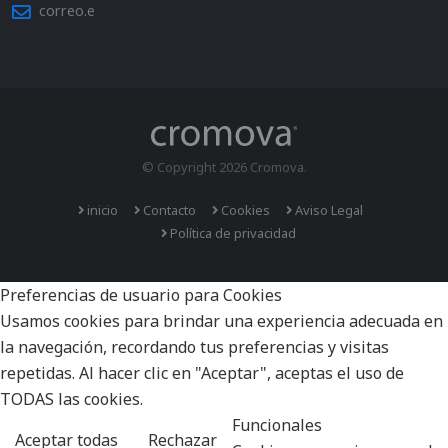
correo.e
© Copyright 2026 Cromova.
inicio
Contacto
Cookies
Aviso Legal
Política de privacidad
Preferencias de usuario para Cookies
Usamos cookies para brindar una experiencia adecuada en
la navegación, recordando tus preferencias y visitas
repetidas. Al hacer clic en "Aceptar", aceptas el uso de
TODAS las cookies.
Funcionales
Aceptar todas
Rechazar