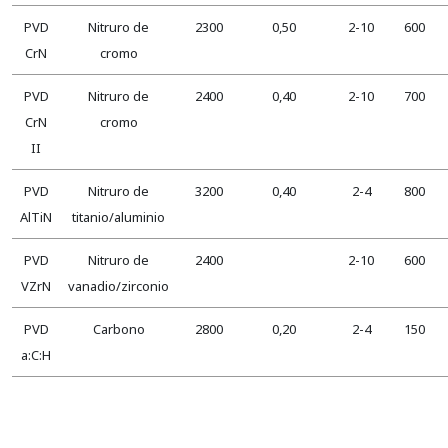
PVD
Nitruro de
2300
0,50
2-10
600
CrN
cromo
PVD
Nitruro de
2400
0,40
2-10
700
CrN
cromo
II
PVD
Nitruro de
3200
0,40
2-4
800
AlTiN
titanio/aluminio
PVD
Nitruro de
2400
2-10
600
VZrN
vanadio/zirconio
PVD
Carbono
2800
0,20
2-4
150
a:C:H