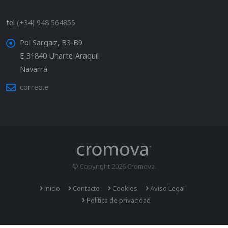
tel
(+34) 948 564855
Pol Sargaiz, B3-B9
E-31840 Uharte-Araquil
Navarra
correo.e
© Copyright 2026 Cromova.
inicio
Contacto
Cookies
Aviso Legal
Política de privacidad