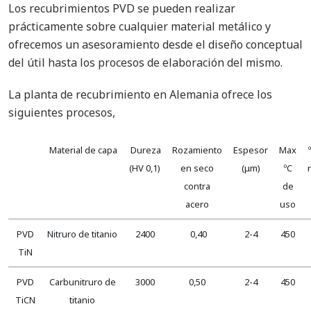
Los recubrimientos PVD se pueden realizar
prácticamente sobre cualquier material metálico y
ofrecemos un asesoramiento desde el diseño conceptual
del útil hasta los procesos de elaboración del mismo.
La planta de recubrimiento en Alemania ofrece los
siguientes procesos,
Material de capa
Dureza
Rozamiento
Espesor
Max
(HV 0,1)
en seco
(μm)
ºC
contra
de
acero
uso
PVD
Nitruro de titanio
2400
0,40
2-4
450
TiN
PVD
Carbunitruro de
3000
0,50
2-4
450
TiCN
titanio