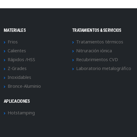
MATERIALES
TRATAMIENTOS & SERVICIOS
Frios
Tratamientos térmicos
Calientes
Nitruración iónica
Rápidos /HSS
Recubrimientos CVD
Z-Grades
Laboratorio metalográfico
Inoxidables
Bronce-Aluminio
APLICACIONES
Hotstamping