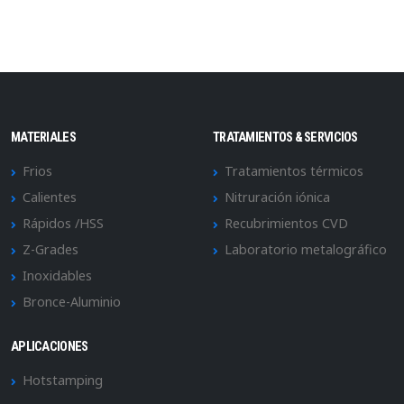
MATERIALES
TRATAMIENTOS & SERVICIOS
Frios
Tratamientos térmicos
Calientes
Nitruración iónica
Rápidos /HSS
Recubrimientos CVD
Z-Grades
Laboratorio metalográfico
Inoxidables
Bronce-Aluminio
APLICACIONES
Hotstamping