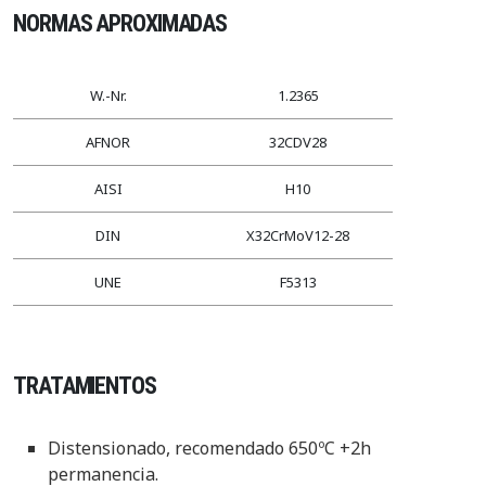
NORMAS APROXIMADAS
W.-Nr.
1.2365
AFNOR
32CDV28
AISI
H10
DIN
X32CrMoV12-28
UNE
F5313
TRATAMIENTOS
Distensionado, recomendado 650ºC +2h
permanencia.