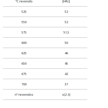
ºC revenido
[HRc]
525
52
550
52
575
51,5
600
50
625
46
650
45
675
42
700
37
nº revenidos
x(2-3)