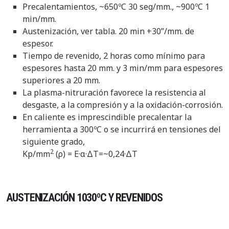
Precalentamientos, ~650ºC 30 seg/mm., ~900ºC 1
min/mm.
Austenización, ver tabla. 20 min +30”/mm. de
espesor.
Tiempo de revenido, 2 horas como mínimo para
espesores hasta 20 mm. y 3 min/mm para espesores
superiores a 20 mm.
La plasma-nitruración favorece la resistencia al
desgaste, a la compresión y a la oxidación-corrosión.
En caliente es imprescindible precalentar la
herramienta a 300ºC o se incurrirá en tensiones del
siguiente grado,
2
Kp/mm
(ρ) = E·α·ΔT=~0,24·ΔT
AUSTENIZACIÓN 1030ºC Y REVENIDOS