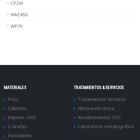
CP2M
WAZ450
WP7V
MATERIALES
TRATAMIENTOS & SERVICIOS
Frios
Tratamientos térmicos
Calientes
Nitruración iónica
Rápidos /HSS
Recubrimientos CVD
Z-Grades
Laboratorio metalográfico
Inoxidables