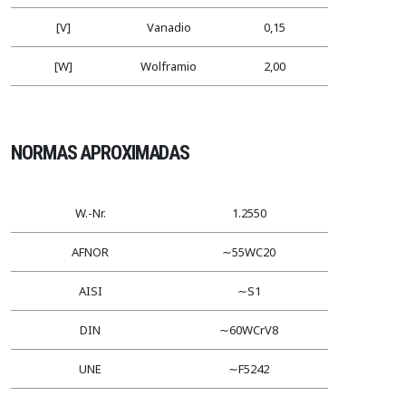
[V]
Vanadio
0,15
[W]
Wolframio
2,00
NORMAS APROXIMADAS
W.-Nr.
1.2550
AFNOR
∼55WC20
AISI
∼S1
DIN
∼60WCrV8
UNE
∼F5242