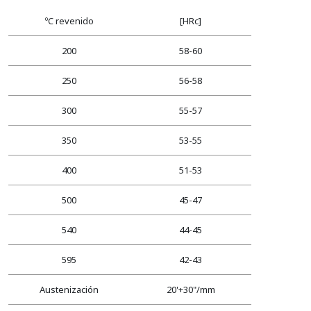
ºC revenido
[HRc]
200
58-60
250
56-58
300
55-57
350
53-55
400
51-53
500
45-47
540
44-45
595
42-43
Austenización
20'+30"/mm