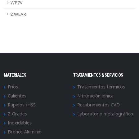
WP7V
Z.WEAR
MATERIALES
TRATAMIENTOS & SERVICIOS
Frios
Tratamientos térmicos
Calientes
Nitruración iónica
Rápidos /HSS
Recubrimientos CVD
Z-Grades
Laboratorio metalográfico
Inoxidables
Bronce-Aluminio