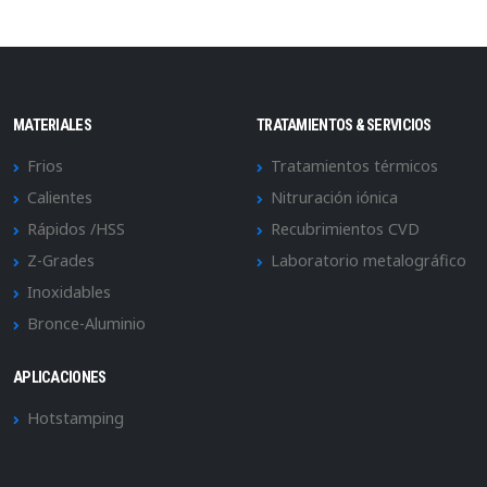
MATERIALES
TRATAMIENTOS & SERVICIOS
Frios
Tratamientos térmicos
Calientes
Nitruración iónica
Rápidos /HSS
Recubrimientos CVD
Z-Grades
Laboratorio metalográfico
Inoxidables
Bronce-Aluminio
APLICACIONES
Hotstamping