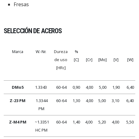
Fresas
SELECCIÓN DE ACEROS
Marca
W.-Nr.
Dureza
%
de uso
[C]
[Cr]
[Mo]
[V]
[W]
[HRc]
DMo5
1.3343
60-64
0,90
4,00
5,00
1,90
6,40
Z-23 PM
1.3344
60-64
1,30
4,00
5,00
3,10
6,40
PM
Z-M4 PM
~1.3351
60-64
1,40
4,00
5,20
4,00
5,50
HC PM