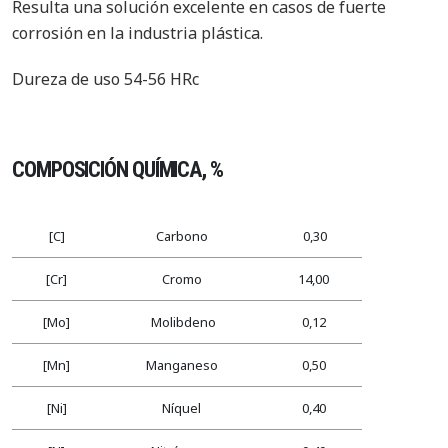
Resulta una solución excelente en casos de fuerte
corrosión en la industria plástica.
Dureza de uso 54-56 HRc
COMPOSICIÓN QUÍMICA, %
[C]
Carbono
0,30
[Cr]
Cromo
14,00
[Mo]
Molibdeno
0,12
[Mn]
Manganeso
0,50
[Ni]
Níquel
0,40