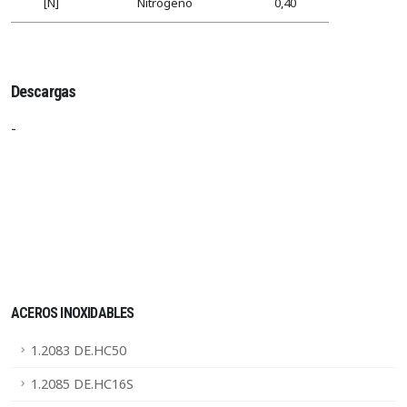
[N]
Nitrógeno
0,40
Descargas
-
ACEROS INOXIDABLES
1.2083 DE.HC50
1.2085 DE.HC16S